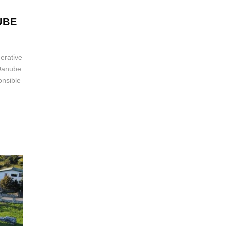
UBE
erative
 Danube
onsible