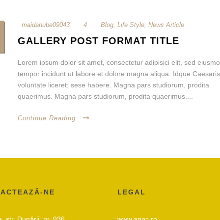
maidanube09043
4
Blog
,
Life Style
,
News Article
GALLERY POST FORMAT TITLE
Lorem ipsum dolor sit amet, consectetur adipisici elit, sed eiusm
tempor incidunt ut labore et dolore magna aliqua. Idque Caesaris
voluntate liceret: sese habere. Magna pars studiorum, prodita
quaerimus. Magna pars studiorum, prodita quaerimus....
Continue Reading
ACTEAZĂ-NE
LEGAL
, str. Dunării, nr. 936
www.anpc.ro