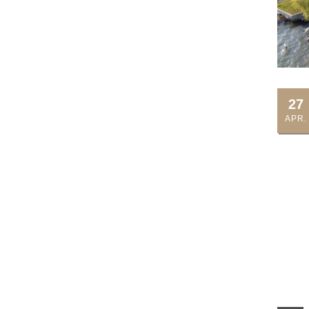
27
APR.