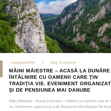
maidanube09043
0
Blog
,
Evenimente
MÂINI MĂIESTRE – ACASĂ LA DUNĂRE
ÎNTÂLNIRE CU OAMENII CARE ȚIN
TRADIȚIA VIE. EVENIMENT ORGANIZAT
ȘI DE PENSIUNEA MAI DANUBE
Mâini Măiestre – Acasă la Dunăre – întâlnire cu oamenii care țin t
vie. Eveniment organizat la și de Pensiunea Mai Danube De fiec