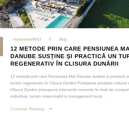
maidanube09043
0
Blog
12 METODE PRIN CARE PENSIUNEA MA
DANUBE SUSȚINE ȘI PRACTICĂ UN TU
REGENERATIV ÎN CLISURA DUNĂRII
12 metode prin care Pensiunea Mai Danube susține și practică u
turism regenerativ în Clisura Dunării Protejarea arealului natural 
Clisura Dunării presupune intervenții coerente la nivel de compo
individual, turism responsabil și management local....
Continue Reading