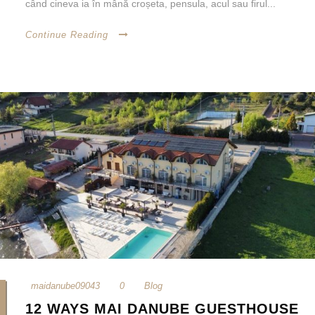
când cineva ia în mână croșeta, pensula, acul sau firul...
Continue Reading
maidanube09043
0
Blog
12 WAYS MAI DANUBE GUESTHOUSE