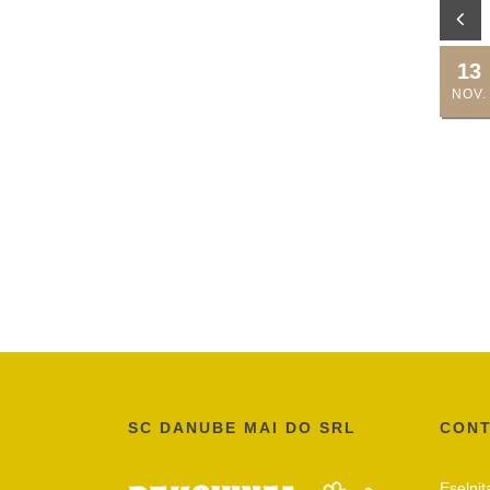
13
NOV.
SC DANUBE MAI DO SRL
CONT
Eșelnița