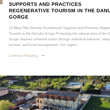
SUPPORTS AND PRACTICES
REGENERATIVE TOURISM IN THE DAN
GORGE
12 Ways Mai Danube Guesthouse Supports and Practices Regen
Tourism in the Danube Gorge Protecting the natural area of the
Gorge requires coherent action through individual behavior, resp
tourism, and local management. Our region...
Continue Reading