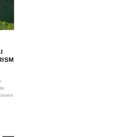
I
RISM
n
din
rtament