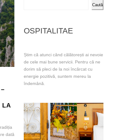
Caută
OSPITALITAE
Știm că atunci când călătorești ai nevoie
de cele mai bune servicii. Pentru că ne
dorim să pleci de la noi încărcat cu
energie pozitivă, suntem mereu la
îndemână.
 –
 LA
radiția
are dată