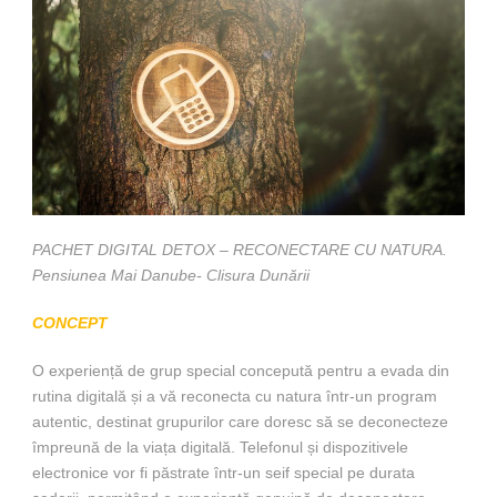
PACHET DIGITAL DETOX – RECONECTARE CU NATURA.
Pensiunea Mai Danube- Clisura Dunării
CONCEPT
O experiență de grup special concepută pentru a evada din
rutina digitală și a vă reconecta cu natura într-un program
autentic, destinat grupurilor care doresc să se deconecteze
împreună de la viața digitală. Telefonul și dispozitivele
electronice vor fi păstrate într-un seif special pe durata