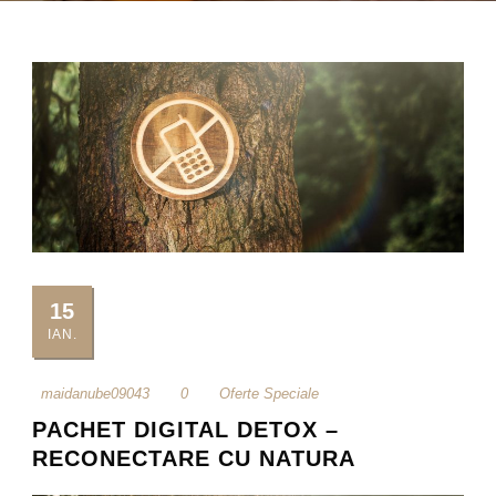
15
IAN.
maidanube09043
0
Oferte Speciale
PACHET DIGITAL DETOX –
RECONECTARE CU NATURA