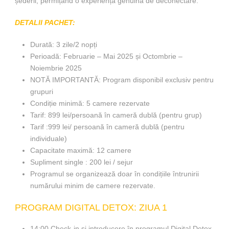
șederii, permițând o experiență genuină de deconectare.
DETALII PACHET:
Durată: 3 zile/2 nopți
Perioadă: Februarie – Mai 2025 și Octombrie –
Noiembrie 2025
NOTĂ IMPORTANTĂ: Program disponibil exclusiv pentru
grupuri
Condiție minimă: 5 camere rezervate
Tarif: 899 lei/persoană în cameră dublă (pentru grup)
Tarif :999 lei/ persoană în cameră dublă (pentru
individuale)
Capacitate maximă: 12 camere
Supliment single : 200 lei / sejur
Programul se organizează doar în condițiile întrunirii
numărului minim de camere rezervate.
PROGRAM DIGITAL DETOX: ZIUA 1
14:00 Check-in și introducere în programul Digital Detox