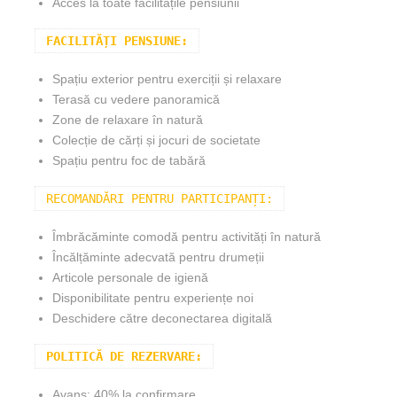
Acces la toate facilitățile pensiunii
FACILITĂȚI PENSIUNE:
Spațiu exterior pentru exerciții și relaxare
Terasă cu vedere panoramică
Zone de relaxare în natură
Colecție de cărți și jocuri de societate
Spațiu pentru foc de tabără
RECOMANDĂRI PENTRU PARTICIPANȚI:
Îmbrăcăminte comodă pentru activități în natură
Încălțăminte adecvată pentru drumeții
Articole personale de igienă
Disponibilitate pentru experiențe noi
Deschidere către deconectarea digitală
POLITICĂ DE REZERVARE:
Avans: 40% la confirmare