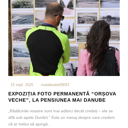
15 sept. 2025
maidanube09043
EXPOZIȚIA FOTO PERMANENTĂ “ORȘOVA
VECHE”, LA PENSIUNEA MAI DANUBE
„Rădăcinile voastre sunt mai adânci decât credeți – ele se
află sub apele Dunării.” Este un mesaj despre care credem
că ar trebui să ajungă...